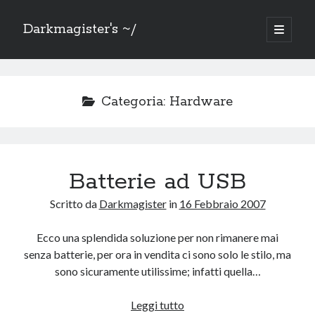
Darkmagister's ~/
apri
menu
Barra
principa
Cerca
laterale
Cerca
Categoria:
Hardware
Batterie ad USB
Mercatino
Scritto da
Darkmagister
in
16 Febbraio 2007
Sezione dedicata alla svendita di oggetti che ho: doppi, non uso più o
solo non ho più spazio.
Ecco una splendida soluzione per non rimanere mai
Vai al
Mercatino
senza batterie, per ora in vendita ci sono solo le stilo, ma
sono sicuramente utilissime; infatti quella…
Grazie a
Batterie
Leggi tutto