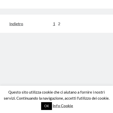
ad
USB
Paginazione
Indietro
1
2
degli
articoli
Questo sito utilizza cookie che ci aiutano a fornire i nostri
servizi. Continuando la navigazione, accetti l'utilizzo dei cookie.
Info Cookie
OK
Tema WordPress Author
di Compete Themes