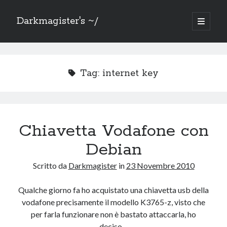
Darkmagister's ~/
apri
menu
Barra
principa
Cerca
laterale
Cerca
Tag:
internet key
Chiavetta Vodafone con
Mercatino
Debian
Sezione dedicata alla svendita di oggetti che ho: doppi, non uso più o
solo non ho più spazio.
Scritto da
Darkmagister
in
23 Novembre 2010
Vai al
Mercatino
Qualche giorno fa ho acquistato una chiavetta usb della
vodafone precisamente il modello K3765-z, visto che
per farla funzionare non è bastato attaccarla, ho
Grazie a
deciso…