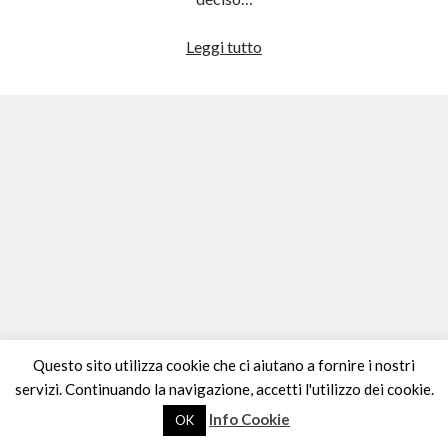
Chiavetta
Leggi tutto
Vodafone
con
Debian
Questo sito utilizza cookie che ci aiutano a fornire i nostri
servizi. Continuando la navigazione, accetti l'utilizzo dei cookie.
Info Cookie
OK
Tema WordPress Author
di Compete Themes