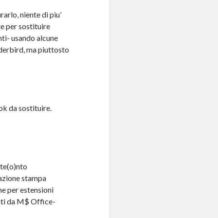
rarlo, niente di piu’
te per sostituire
ti- usando alcune
derbird, ma piuttosto
k da sostituire.
ute(o)nto
nazione stampa
he per estensioni
nti da M$ Office-