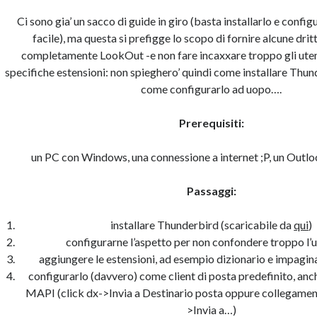
Ci sono gia’ un sacco di guide in giro (basta installarlo e configu
facile), ma questa si prefigge lo scopo di fornire alcune drit
completamente LookOut -e non fare incaxxare troppo gli uten
specifiche estensioni: non spieghero’ quindi come installare Thun
come configurarlo ad uopo….
Prerequisiti:
un PC con Windows, una connessione a internet ;P, un Outloo
Passaggi:
installare Thunderbird (scaricabile da
qui
)
configurarne l’aspetto per non confondere troppo l’
aggiungere le estensioni, ad esempio dizionario e impagi
configurarlo (davvero) come client di posta predefinito, anc
MAPI (click dx->Invia a Destinario posta oppure collegame
>Invia a…)