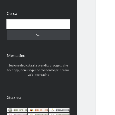
menu
Barra
secondario
Cerca
laterale
Cerca
Mercatino
Sezione dedicata alla svendita di oggetti che
ho: doppi, non uso più o solo non ho più spazio.
Vai al
Mercatino
Grazie a