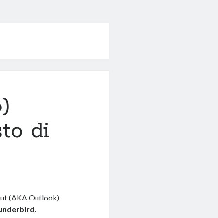
)
to di
okOut (AKA Outlook)
underbird
.