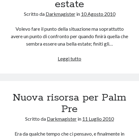
estate
Scritto da
Darkmagister
in
10 Agosto 2010
Volevo fare il punto della situazione ma soprattutto
avere un punto di confronto per quando finirà quella che
sembra essere una bella estate; finiti gli…
Riflessioni
Leggi tutto
di
metà
estate
Nuova risorsa per Palm
Pre
Scritto da
Darkmagister
in
11 Luglio 2010
Era da qualche tempo che ci pensavo, e finalmente in