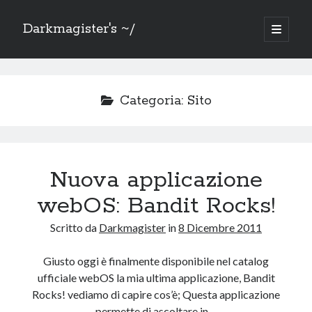
Darkmagister's ~/
apri
menu
Barra
principa
Cerca
laterale
Cerca
Categoria:
Sito
Nuova applicazione
Mercatino
webOS: Bandit Rocks!
Sezione dedicata alla svendita di oggetti che ho: doppi, non uso più o
solo non ho più spazio.
Scritto da
Darkmagister
in
8 Dicembre 2011
Vai al
Mercatino
Giusto oggi è finalmente disponibile nel catalog
ufficiale webOS la mia ultima applicazione, Bandit
Rocks! vediamo di capire cos’è; Questa applicazione
Grazie a
permette di ascoltare in…