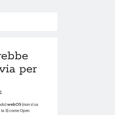
rebbe
via per
1
ando)
webOS
(non si sa
ma la 3) come Open