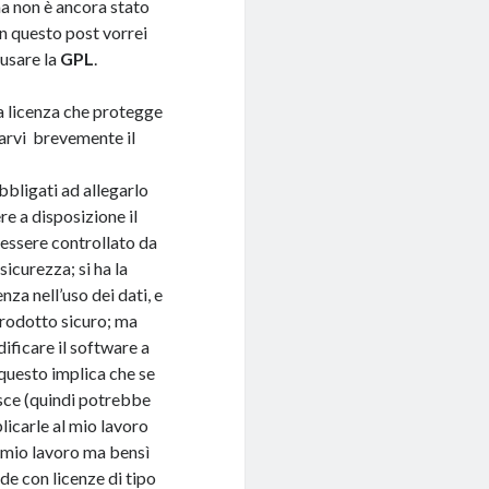
ma non è ancora stato
in questo post vorrei
usare la
GPL
.
ca licenza che protegge
egarvi brevemente il
obbligati ad allegarlo
re a disposizione il
essere controllato da
icurezza; si ha la
za nell’uso dei dati, e
 prodotto sicuro; ma
ificare il software a
 questo implica che se
uisce (quindi potrebbe
icarle al mio lavoro
il mio lavoro ma bensì
de con licenze di tipo