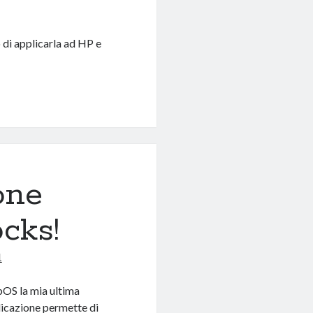
 di applicarla ad HP e
one
cks!
1
bOS la mia ultima
licazione permette di