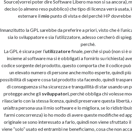
Source(vorrei poter dire Software Libero ma non si sa ancora), 
deciso (o almeno reso pubblico) che tipo di licenza verrà usata, 
esternare il
mio
punto di vista e del perchè HP dovrebbe 
Innanzitutto la GPL sarebbe da preferire a priori, visto che è l’uni
sia lo sviluppatore e sia l’utilizzatore, adesso cercherò di spi
perchè.
La GPL è sicura per l’
utilizzatore
finale, perchè si può (non si è 
insieme al software ma si è obbligati a fornirlo su richiesta) ave
codice sorgente del prodotto, questo comporta che il codice può 
un elevato numero di persone anche molto esperte, quindi più s
possibilità di sapere cosa tal prodotto sta facendo, quindi trasparen
di conseguenza si ha sicurezza e tranquillità di star usando un
protegge anche gli
sviluppatori
, perchè obbliga chi volesse mod
rilasciarlo con la stessa licenza, quindi preservare questa libertà,
un’altra persona usa il mio software e lo migliora, se lo ridistrib
farmi concorrenza) io ho modo di avere queste modifiche ed appl
originale se sono interessato a farlo, quindi non viene sfruttato 
viene “solo” usato ed entrambi ne beneficiamo, cosa che non acca