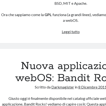
BSD, MIT e Apache.
Ora che sappiamo come la
GPL
funziona (a grandi linee), vediamo
a webOS.
Perchè
Leggi tutto
la
GPL
dovrebbe
essere
una
Nuova applicazi
scelta
ovvia
webOS: Bandit Ro
per
webOS
Scritto da
Darkmagister
in
8 Dicembre 201
Giusto oggi è finalmente disponibile nel catalog ufficiale we
applicazione, Bandit Rocks! vediamo di capire cos’è; Questa app