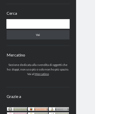
menu
Barra
secondario
Cerca
laterale
Cerca
Mercatino
Sezione dedicata alla svendita di oggetti che
ho: doppi, non uso più o solo non ho più spazio.
Vai al
Mercatino
Grazie a