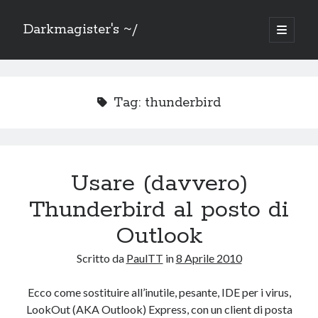
Darkmagister's ~/
apri
menu
Barra
principa
Cerca
laterale
Cerca
Tag:
thunderbird
Usare (davvero)
Mercatino
Thunderbird al posto di
Sezione dedicata alla svendita di oggetti che ho: doppi, non uso più o
solo non ho più spazio.
Outlook
Vai al
Mercatino
Scritto da
PaulTT
in
8 Aprile 2010
Ecco come sostituire all’inutile, pesante, IDE per i virus,
Grazie a
LookOut (AKA Outlook) Express, con un client di posta