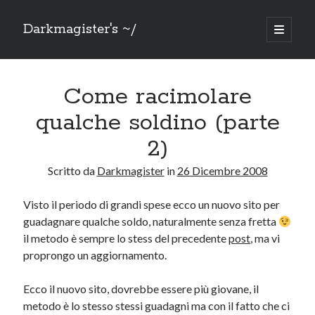
Darkmagister's ~/
apri
menu
Barra
principa
Cerca
laterale
Come racimolare
Cerca
qualche soldino (parte
2)
Scritto da
Darkmagister
in
26 Dicembre 2008
Mercatino
Visto il periodo di grandi spese ecco un nuovo sito per
Sezione dedicata alla svendita di oggetti che ho: doppi, non uso più o
guadagnare qualche soldo, naturalmente senza fretta
solo non ho più spazio.
Vai al
Mercatino
il metodo è sempre lo stess del precedente
post
, ma vi
proprongo un aggiornamento.
Ecco il nuovo sito, dovrebbe essere più giovane, il
Grazie a
metodo è lo stesso stessi guadagni ma con il fatto che ci