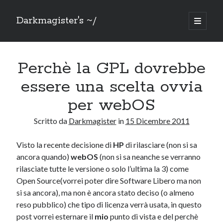
Darkmagister's ~/
apri
menu
Barra
principa
Cerca
laterale
Perchè la GPL dovrebbe
Cerca
essere una scelta ovvia
per webOS
Scritto da
Darkmagister
in
15 Dicembre 2011
Mercatino
Visto la recente decisione di
HP
di rilasciare (non si sa
Sezione dedicata alla svendita di oggetti che ho: doppi, non uso più o
ancora quando)
webOS
(non si sa neanche se verranno
solo non ho più spazio.
Vai al
Mercatino
rilasciate tutte le versione o solo l’ultima la 3) come
Open Source(vorrei poter dire Software Libero ma non
si sa ancora), ma non è ancora stato deciso (o almeno
reso pubblico) che tipo di licenza verrà usata, in questo
Grazie a
post vorrei esternare il
mio
punto di vista e del perchè