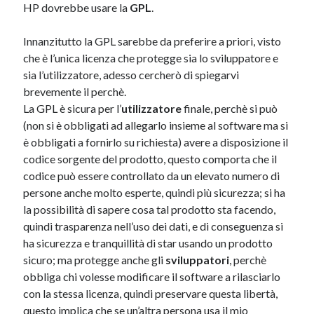
HP dovrebbe usare la
GPL
.
Innanzitutto la GPL sarebbe da preferire a priori, visto
che è l’unica licenza che protegge sia lo sviluppatore e
sia l’utilizzatore, adesso cercherò di spiegarvi
brevemente il perchè.
La GPL è sicura per l’
utilizzatore
finale, perchè si può
(non si è obbligati ad allegarlo insieme al software ma si
è obbligati a fornirlo su richiesta) avere a disposizione il
codice sorgente del prodotto, questo comporta che il
codice può essere controllato da un elevato numero di
persone anche molto esperte, quindi più sicurezza; si ha
la possibilità di sapere cosa tal prodotto sta facendo,
quindi trasparenza nell’uso dei dati, e di conseguenza si
ha sicurezza e tranquillità di star usando un prodotto
sicuro; ma protegge anche gli
sviluppatori
, perchè
obbliga chi volesse modificare il software a rilasciarlo
con la stessa licenza, quindi preservare questa libertà,
questo implica che se un’altra persona usa il mio