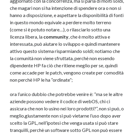
aggiornato con la concorrenza, ma si parla di molti soldi,
che magari non si ha intenzione di spendere ora o non si
hanno a disposizione, e aspettare la disponibilità di fonti
in questo mondo equivale a perdere molto terreno
(come si è potuto notare…), o rilasciarlo sotto una
licenza libera, la
community
, che è molto attiva e
interessata, può aiutare lo sviluppo e quindi mantenere
attivo questo sistema risparmiando soldi; notiamo che
la comunità non viene sfruttata, perchè non essendo
dipendente HP fa ciò che ritiene meglio per se, quindi
come accade per le patch, vengono create per comodità
non perchè HP le ha “ordinate”;
ora l’unico dubbio che potrebbe venire è: “ma se le altre
aziende possono vedere il codice di webOS, chi ci
assicura che non lo usino nei loro prodotti?”, non si può, o
meglio,giustamente non si può vietarne l’uso dopo aver
scelto la GPL, nell’ipotesi che venga usata si può stare
tranquilli, perchè un software sotto GPL non può essere